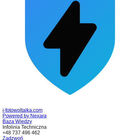
i-fotowoltaika
.com
Powered by Nexara
Baza Wiedzy
Infolinia Techniczna
+48 737 496 462
Zadzwoń