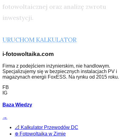
fotowoltaicznej oraz analizę zwrotu
inwestycji.
URUCHOM KALKULATOR
i-fotowoltaika.com
Firma z podejściem inżynierskim, nie handlowym.
Specjalizujemy się w bezpiecznych instalacjach PV i
magazynach energii FoxESS. Na rynku od 2015 roku.
FB
IG
Baza Wiedzy
→
📐
Kalkulator Przewodów DC
❄️
Fotowoltaika w Zimie