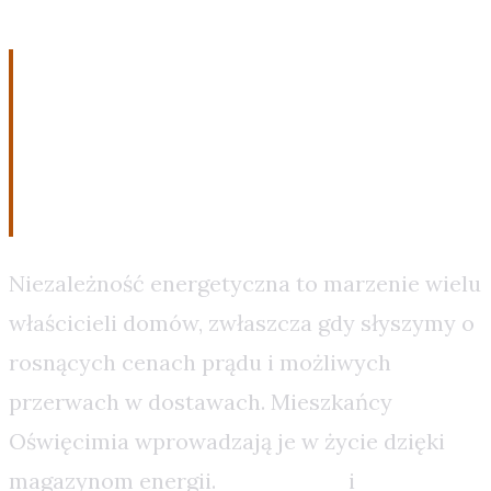
1. Bezpieczeństwo
energetyczne w czasach
niepewności
Niezależność energetyczna to marzenie wielu
właścicieli domów, zwłaszcza gdy słyszymy o
rosnących cenach prądu i możliwych
przerwach w dostawach. Mieszkańcy
Oświęcimia wprowadzają je w życie dzięki
magazynom energii.
Net-Billing
i
Taryfy