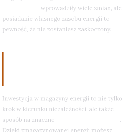
Dynamiczne
wprowadziły wiele zmian, ale
posiadanie własnego zasobu energii to
pewność, że nie zostaniesz zaskoczony.
2. Ekonomiczne korzyści,
które odczujesz w portfelu
Inwestycja w magazyny energii to nie tylko
krok w kierunku niezależności, ale także
sposób na znaczne
obniżenie rachunków
.
Dzięki zmagazynowanej energii możesz