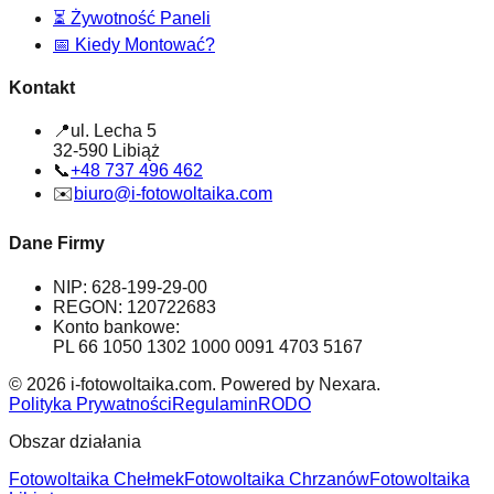
⏳
Żywotność Paneli
📅
Kiedy Montować?
Kontakt
📍
ul. Lecha 5
32-590 Libiąż
📞
+48 737 496 462
✉️
biuro@i-fotowoltaika.com
Dane Firmy
NIP: 628-199-29-00
REGON: 120722683
Konto bankowe:
PL 66 1050 1302 1000 0091 4703 5167
© 2026 i-fotowoltaika.com. Powered by Nexara.
Polityka Prywatności
Regulamin
RODO
Obszar działania
Fotowoltaika Chełmek
Fotowoltaika Chrzanów
Fotowoltaika