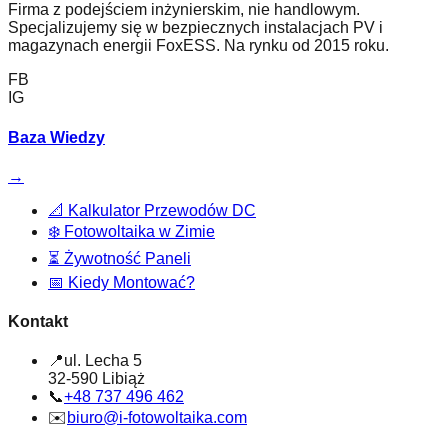
Firma z podejściem inżynierskim, nie handlowym.
Specjalizujemy się w bezpiecznych instalacjach PV i
magazynach energii FoxESS. Na rynku od 2015 roku.
FB
IG
Baza Wiedzy
→
📐
Kalkulator Przewodów DC
❄️
Fotowoltaika w Zimie
⏳
Żywotność Paneli
📅
Kiedy Montować?
Kontakt
📍
ul. Lecha 5
32-590 Libiąż
📞
+48 737 496 462
✉️
biuro@i-fotowoltaika.com