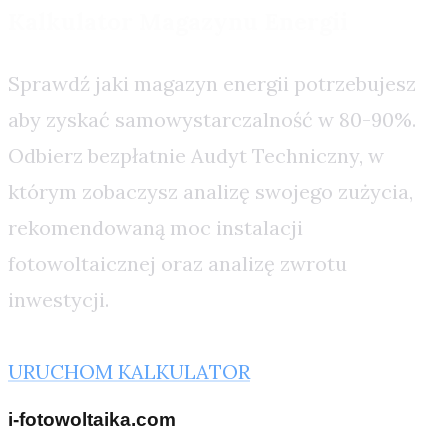
Kalkulator Magazynu Energii
Sprawdź jaki magazyn energii potrzebujesz
aby zyskać samowystarczalność w 80-90%.
Odbierz bezpłatnie Audyt Techniczny, w
którym zobaczysz analizę swojego zużycia,
rekomendowaną moc instalacji
fotowoltaicznej oraz analizę zwrotu
inwestycji.
URUCHOM KALKULATOR
i-fotowoltaika.com