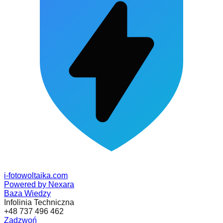
i-fotowoltaika
.com
Powered by Nexara
Baza Wiedzy
Infolinia Techniczna
+48 737 496 462
Zadzwoń