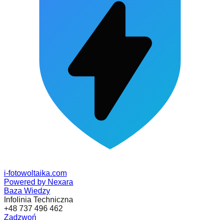
i-fotowoltaika
.com
Powered by Nexara
Baza Wiedzy
Infolinia Techniczna
+48 737 496 462
Zadzwoń