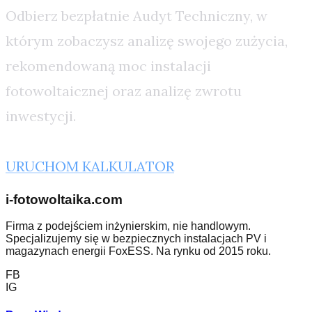
Odbierz bezpłatnie Audyt Techniczny, w
którym zobaczysz analizę swojego zużycia,
rekomendowaną moc instalacji
fotowoltaicznej oraz analizę zwrotu
inwestycji.
URUCHOM KALKULATOR
i-fotowoltaika.com
Firma z podejściem inżynierskim, nie handlowym.
Specjalizujemy się w bezpiecznych instalacjach PV i
magazynach energii FoxESS. Na rynku od 2015 roku.
FB
IG