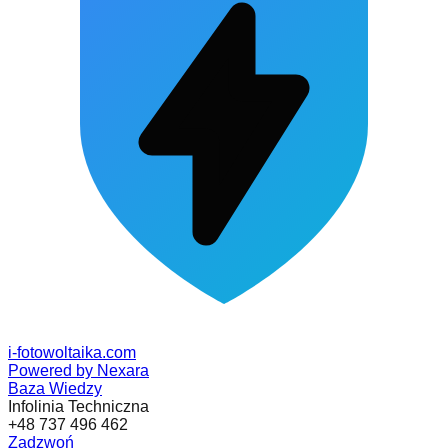
i-fotowoltaika
.com
Powered by Nexara
Baza Wiedzy
Infolinia Techniczna
+48 737 496 462
Zadzwoń