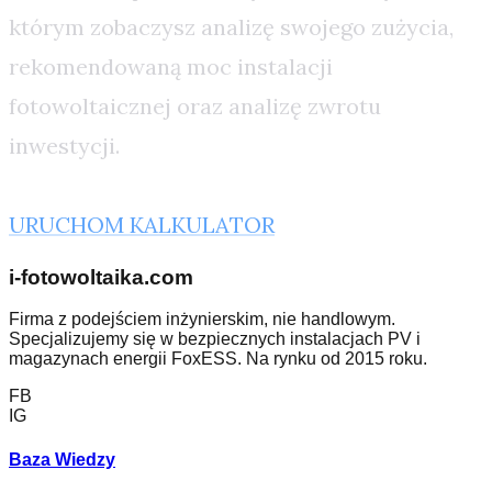
którym zobaczysz analizę swojego zużycia,
rekomendowaną moc instalacji
fotowoltaicznej oraz analizę zwrotu
inwestycji.
URUCHOM KALKULATOR
i-fotowoltaika.com
Firma z podejściem inżynierskim, nie handlowym.
Specjalizujemy się w bezpiecznych instalacjach PV i
magazynach energii FoxESS. Na rynku od 2015 roku.
FB
IG
Baza Wiedzy