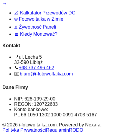
→
📐
Kalkulator Przewodów DC
❄️
Fotowoltaika w Zimie
⏳
Żywotność Paneli
📅
Kiedy Montować?
Kontakt
📍
ul. Lecha 5
32-590 Libiąż
📞
+48 737 496 462
✉️
biuro@i-fotowoltaika.com
Dane Firmy
NIP: 628-199-29-00
REGON: 120722683
Konto bankowe:
PL 66 1050 1302 1000 0091 4703 5167
© 2026 i-fotowoltaika.com. Powered by Nexara.
Polityka Prywatności
Regulamin
RODO