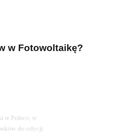
w w Fotowoltaikę?
a
i w Polsce, w
osków do edycji