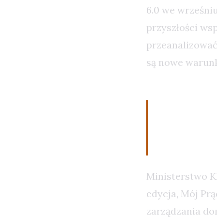
6.0 we wrześni
przyszłości ws
przeanalizować,
są nowe warunk
Zmiana 
Centru
Ministerstwo K
edycja, Mój Prą
zarządzania do