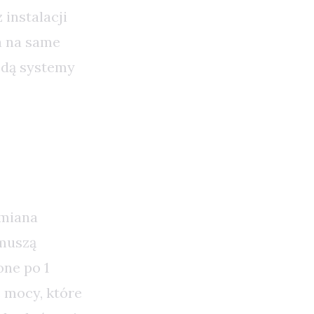
instalacji
a na same
ędą systemy
wania
zmiana
 muszą
one po 1
 mocy, które