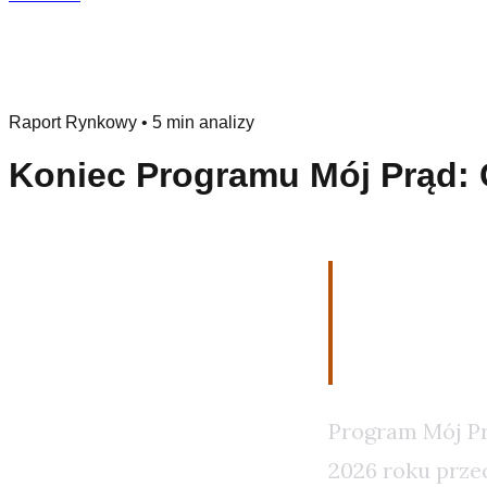
Raport Rynkowy
•
5 min analizy
Koniec Programu Mój Prąd: 
Zmiany 
Inwesto
Program Mój Prą
2026 roku prze