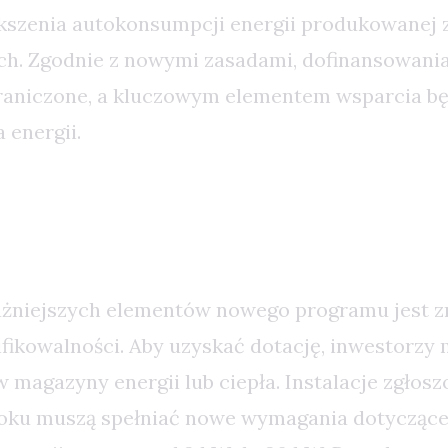
kszenia autokonsumpcji energii produkowanej z 
ch. Zgodnie z nowymi zasadami, dofinansowani
raniczone, a kluczowym elementem wsparcia b
energii.
a Kwalifikowalności i Nowe Wyz
ażniejszych elementów nowego programu jest 
ifikowalności. Aby uzyskać dotację, inwestorzy
magazyny energii lub ciepła. Instalacje zgłosz
roku muszą spełniać nowe wymagania dotyczące