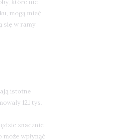
by, które nie
oku, mogą mieć
ą się w ramy
łość
ają istotne
mowały 121 tys.
ędzie znacznie
co może wpłynąć