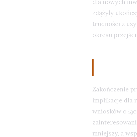
dla nowych inw
zdążyły ukończ
trudności z uzy
okresu przejśc
Analiza 
Zakończenie pr
implikacje dla 
wniosków o łącz
zainteresowani
mniejszy, a ws