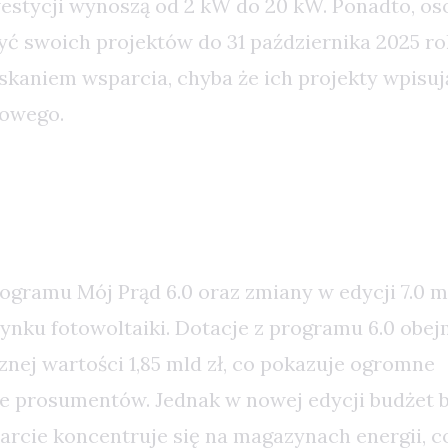
estycji wynoszą od 2 kW do 20 kW. Ponadto, oso
yć swoich projektów do 31 października 2025 r
skaniem wsparcia, chyba że ich projekty wpisuj
iowego.
Finansowa i Prognozy na Przysz
ogramu Mój Prąd 6.0 oraz zmiany w edycji 7.0 m
rynku fotowoltaiki. Dotacje z programu 6.0 obej
nej wartości 1,85 mld zł, co pokazuje ogromne
e prosumentów. Jednak w nowej edycji budżet b
parcie koncentruje się na magazynach energii, 