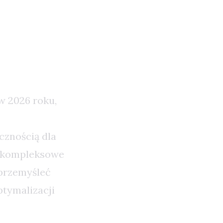
w 2026 roku,
cznością dla
ć kompleksowe
 przemyśleć
tymalizacji