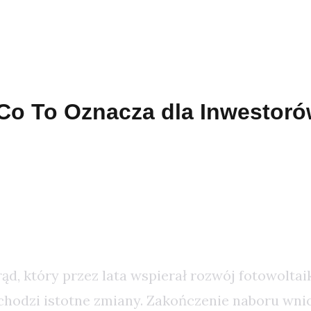
Co To Oznacza dla Inwestoró
w Programie Mój Prąd: Co Czek
rów?
d, który przez lata wspierał rozwój fotowoltaik
chodzi istotne zmiany. Zakończenie naboru wni