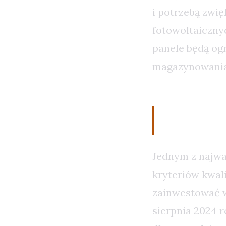
i potrzebą zwię
fotowoltaiczny
panele będą og
magazynowania 
Kryteri
Jednym z najw
kryteriów kwal
zainwestować w 
sierpnia 2024 