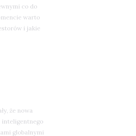
pewnymi co do
momencie warto
storów i jakie
 w
ły, że nowa
i inteligentnego
dami globalnymi