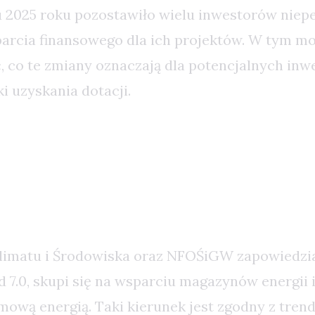
u 2025 roku pozostawiło wielu inwestorów nie
parcia finansowego dla ich projektów. W tym 
 co te zmiany oznaczają dla potencjalnych inwe
i uzyskania dotacji.
Priorytetów: Magazyny Energii
m Uwag
limatu i Środowiska oraz NFOŚiGW zapowiedzia
d 7.0, skupi się na wsparciu magazynów energii 
mową energią. Taki kierunek jest zgodny z tren