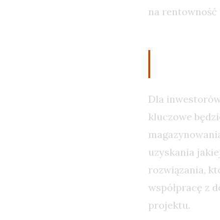
na rentowność 
Strategi
Dla inwestorów,
kluczowe będzi
magazynowania e
uzyskania jaki
rozwiązania, k
współpracę z d
projektu.