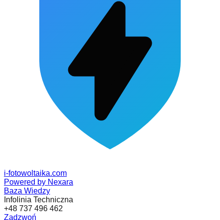
i-fotowoltaika
.com
Powered by Nexara
Baza Wiedzy
Infolinia Techniczna
+48 737 496 462
Zadzwoń