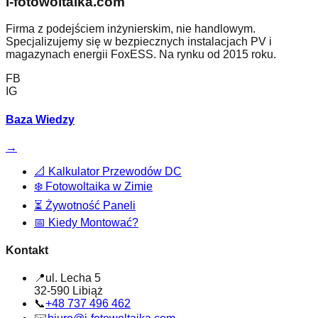
i-fotowoltaika.com
Firma z podejściem inżynierskim, nie handlowym.
Specjalizujemy się w bezpiecznych instalacjach PV i
magazynach energii FoxESS. Na rynku od 2015 roku.
FB
IG
Baza Wiedzy
→
📐
Kalkulator Przewodów DC
❄️
Fotowoltaika w Zimie
⏳
Żywotność Paneli
📅
Kiedy Montować?
Kontakt
📍
ul. Lecha 5
32-590 Libiąż
📞
+48 737 496 462