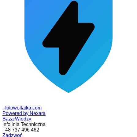
i-fotowoltaika
.com
Powered by Nexara
Baza Wiedzy
Infolinia Techniczna
+48 737 496 462
Zadzwoń