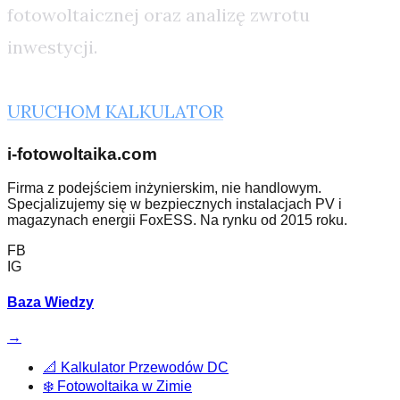
fotowoltaicznej oraz analizę zwrotu
inwestycji.
URUCHOM KALKULATOR
i-fotowoltaika.com
Firma z podejściem inżynierskim, nie handlowym.
Specjalizujemy się w bezpiecznych instalacjach PV i
magazynach energii FoxESS. Na rynku od 2015 roku.
FB
IG
Baza Wiedzy
→
📐
Kalkulator Przewodów DC
❄️
Fotowoltaika w Zimie