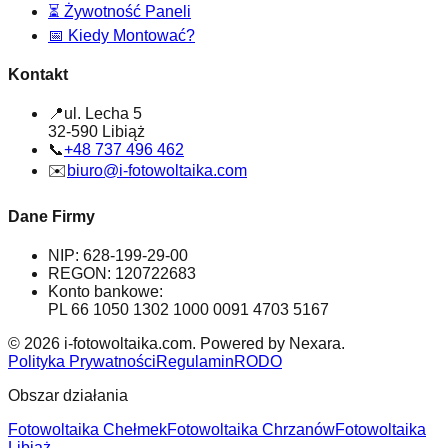
⏳
Żywotność Paneli
📅
Kiedy Montować?
Kontakt
📍
ul. Lecha 5
32-590 Libiąż
📞
+48 737 496 462
✉️
biuro@i-fotowoltaika.com
Dane Firmy
NIP: 628-199-29-00
REGON: 120722683
Konto bankowe:
PL 66 1050 1302 1000 0091 4703 5167
© 2026 i-fotowoltaika.com. Powered by Nexara.
Polityka Prywatności
Regulamin
RODO
Obszar działania
Fotowoltaika Chełmek
Fotowoltaika Chrzanów
Fotowoltaika
Libiąż