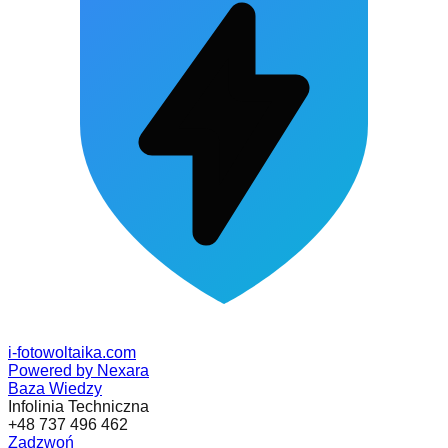
i-fotowoltaika
.com
Powered by Nexara
Baza Wiedzy
Infolinia Techniczna
+48 737 496 462
Zadzwoń