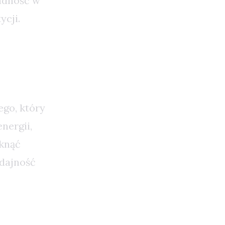
adność w
ycji.
ego, który
nergii,
iknąć
dajność