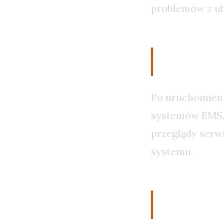
problemów z ub
Monitor
Po uruchomieni
systemów EMS, 
przeglądy serw
systemu.
Wnioski