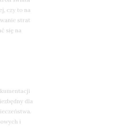
j, czy to na
wanie strat
ć się na
okumentacji
iezbędny dla
ieczeństwa.
sowych i