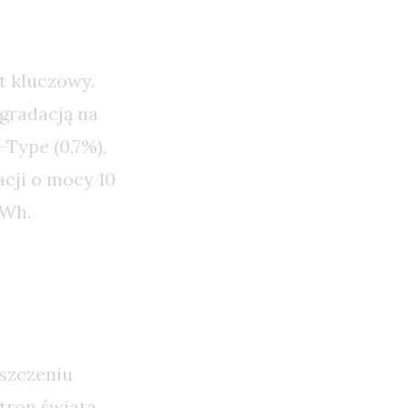
t kluczowy.
gradacją na
Type (0,7%),
acji o mocy 10
MWh.
eszczeniu
tron świata