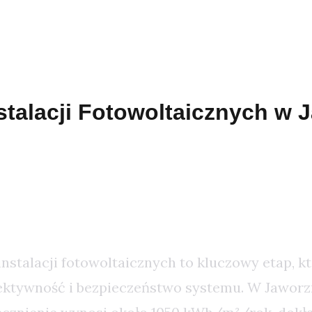
talacji Fotowoltaicznych w J
e Precyzyjnego Projektowania I
nstalacji fotowoltaicznych to kluczowy etap, k
ektywność i bezpieczeństwo systemu. W Jaworzn