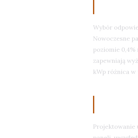
Dobór T
Wybór odpowied
Nowoczesne pan
poziomie 0,4% 
zapewniają wyżs
kWp różnica w 
Optymali
Projektowanie 
paneli, uwzględ