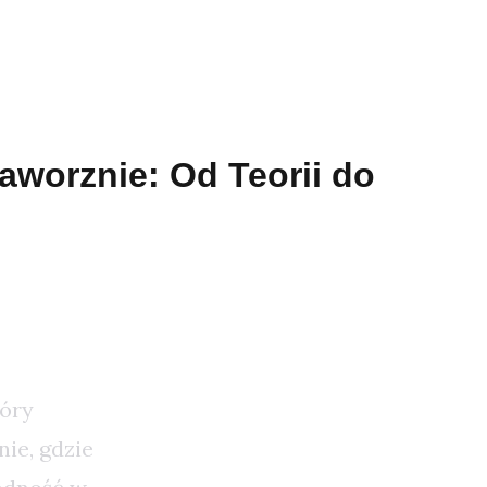
aworznie: Od Teorii do
nstalacji
tóry
ie, gdzie