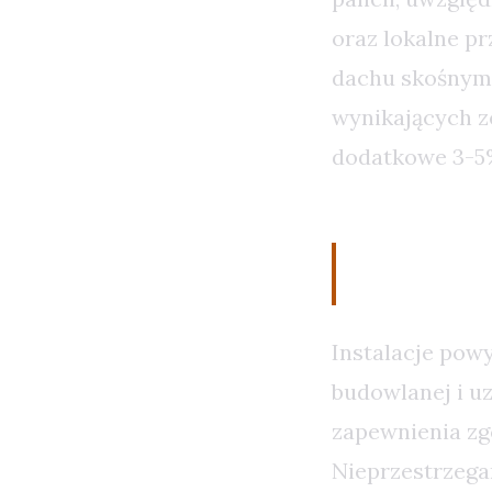
oraz lokalne p
dachu skośnym,
wynikających ze
dodatkowe 3-5
Przepis
Instalacje pow
budowlanej i u
zapewnienia zg
Nieprzestrzega