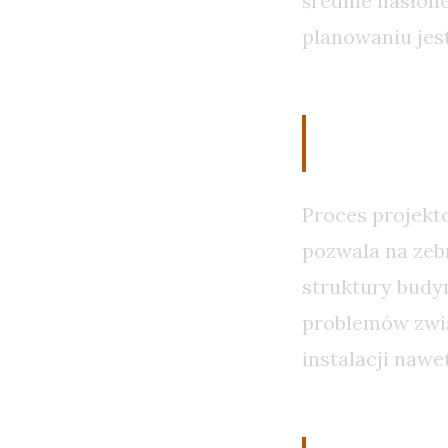
średnie nasłon
planowaniu jes
Audyt J
Proces projekt
pozwala na zeb
struktury budy
problemów zwią
instalacji nawe