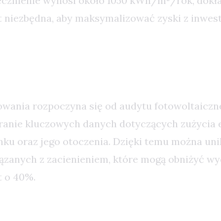
ecznienie wynosi około 1050 kWh/m²/rok, dokł
t niezbędna, aby maksymalizować zyski z inwest
ako Podstawa Projektu
owania rozpoczyna się od audytu fotowoltaiczn
ranie kluczowych danych dotyczących zużycia e
nku oraz jego otoczenia. Dzięki temu można un
zanych z zacienieniem, które mogą obniżyć wy
t o 40%.