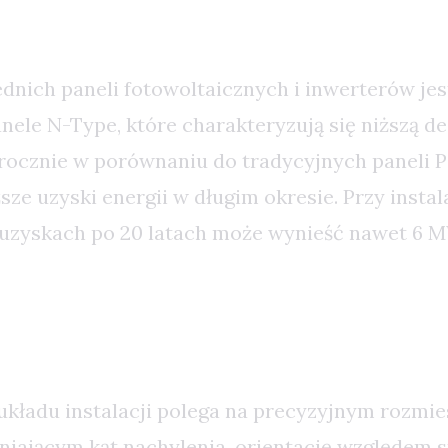
echnologii i Komponentów
nich paneli fotowoltaicznych i inwerterów jes
ele N-Type, które charakteryzują się niższą de
rocznie w porównaniu do tradycyjnych paneli P-
ze uzyski energii w długim okresie. Przy instal
uzyskach po 20 latach może wynieść nawet 6 
zacja Układu i Konstrukcji
układu instalacji polega na precyzyjnym rozmi
niającym kąt nachylenia, orientację względem s